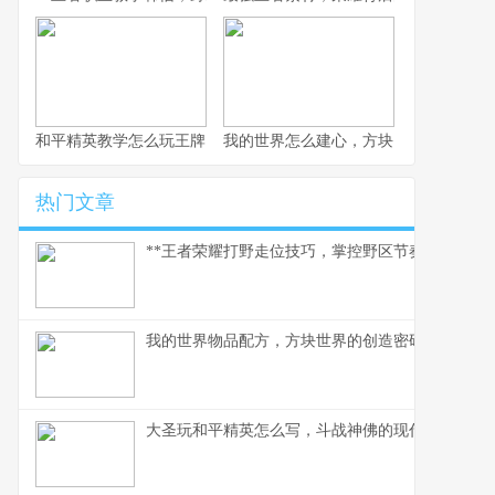
和平精英教学怎么玩王牌，从新手到王牌的实战进阶指南副标题，
我的世界怎么建心，方块间的灵魂共鸣
热门文章
**王者荣耀打野走位技巧，掌控野区节奏的艺术**
我的世界物品配方，方块世界的创造密码，副标题
大圣玩和平精英怎么写，斗战神佛的现代战场生存