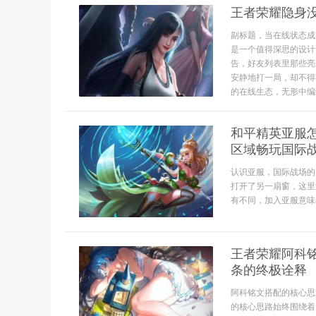
王者荣耀隐身
副标题，当在线状态成
是一个值得深思的设计
告，好友列表里那些亮
安静地打一局，却不得
的在线生态，无形中编织
和平精英亚服
区域畅玩国际
认识亚服，国际战场的
打开了另一扇窗，这里
有不同，加入亚服意味着
王者荣耀阿科
条的终极诠释
阿科铭文搭配的核心思
的核心思路始终围绕着