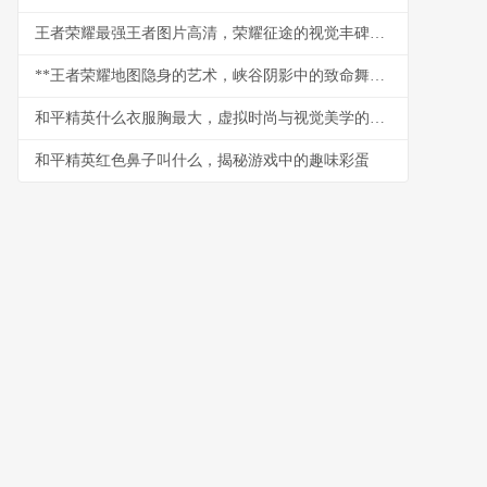
王者荣耀最强王者图片高清，荣耀征途的视觉丰碑，副标题，铭刻于方寸之间的巅峰印记
**王者荣耀地图隐身的艺术，峡谷阴影中的致命舞者**
和平精英什么衣服胸最大，虚拟时尚与视觉美学的探讨
和平精英红色鼻子叫什么，揭秘游戏中的趣味彩蛋