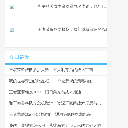
和平精英女生高冷霸气名字论，战场代号与身份构
王者荣耀铭文怜悯，冷门选择背后的战略价值，副
今日最新
王者荣耀战队多少人数，五人制背后的战术宇宙
我的世界旁边的物品栏，一个被忽视的策略核心，副标题，方寸之间的生存与征服之道
王者亚瑟铭文2017，旧日荣光与战术启迪
和平精英换队友怎么取消，资深玩家的战术反思与操作指南
王者荣耀5级万金油铭文，通用策略的智慧结晶
我的世界绳索怎么用，从绊马索到飞天术的奇妙之旅