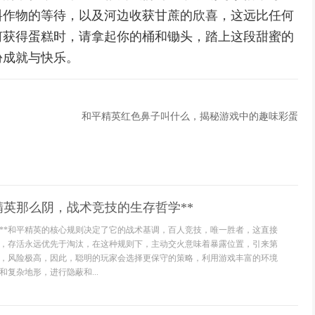
料作物的等待，以及河边收获甘蔗的欣喜，这远比任何
何获得蛋糕时，请拿起你的桶和锄头，踏上这段甜蜜的
份成就与快乐。
和平精英红色鼻子叫什么，揭秘游戏中的趣味彩蛋
精英那么阴，战术竞技的生存哲学**
迫**和平精英的核心规则决定了它的战术基调，百人竞技，唯一胜者，这直接
，存活永远优先于淘汰，在这种规则下，主动交火意味着暴露位置，引来第
，风险极高，因此，聪明的玩家会选择更保守的策略，利用游戏丰富的环境
复杂地形，进行隐蔽和...