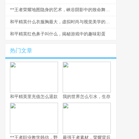
**王者荣耀地图隐身的艺术，峡谷阴影中的致命舞者**
和平精英什么衣服胸最大，虚拟时尚与视觉美学的探讨
和平精英红色鼻子叫什么，揭秘游戏中的趣味彩蛋
热门文章
和平精英里充值怎么退款，资深玩家退款心路历程分享
我的世界怎么引水，生存与创造的水流
**王者职业教学韩信，野区掌控的艺术与节奏核心**
最强王者素材，荣耀背后的孤独与蜕变