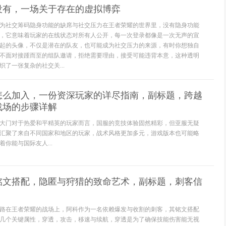
没有，一场关于存在的虚拟博弈
为社交筹码隐身功能的缺席与社交压力在王者荣耀的世界里，没有隐身功能
，它意味着玩家的在线状态对所有人公开，每一次登录都像是一次无声的宣
起的头像，不仅是潜在的队友，也可能成为社交压力的来源，有时你想独自
不面对接踵而至的组队邀请，拒绝需要理由，接受可能违背本意，这种透明
了一张复杂的社交关...
怎么加入，一份资深玩家的详尽指南，副标题，跨越
战场的步骤详解
大门对于热爱和平精英的玩家而言，国服的竞技体验固然精彩，但亚服无疑
汇聚了来自不同国家和地区的玩家，战术风格更加多元，游戏版本也可能略
你能与国际友人...
铭文搭配，隐匿与狩猎的致命艺术，副标题，刺客信
路在王者荣耀的战场上，阿科作为一名依赖爆发与收割的刺客，其铭文搭配
几个关键属性，穿透，攻击，移速与续航，穿透是为了确保技能伤害能无视