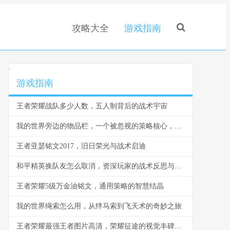
攻略大全
游戏指南
.
游戏指南
王者荣耀战队多少人数，五人制背后的战术宇宙
我的世界旁边的物品栏，一个被忽视的策略核心，副标题，方寸之间的生存与征服之道
王者亚瑟铭文2017，旧日荣光与战术启迪
和平精英换队友怎么取消，资深玩家的战术反思与操作指南
王者荣耀5级万金油铭文，通用策略的智慧结晶
我的世界绳索怎么用，从绊马索到飞天术的奇妙之旅
王者荣耀最强王者图片高清，荣耀征途的视觉丰碑，副标题，铭刻于方寸之间的巅峰印记