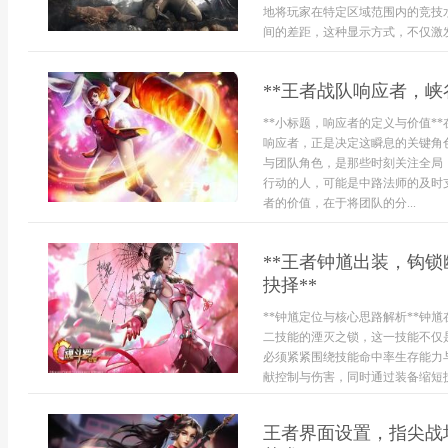
地将玩家在特定区域范围内的竞技
间的差距，这种显示方式，不仅激发
**王者战队响应者，峡
**小标题，响应者的定义与价值*
响应者，正是决定这瞬息的关键角
与团队角色，是那些时刻关注全局
行动的人，可能是中路法师的及时
者的价值，在于将团队的分...
**王者钟馗出装，钩
抉择**
**钟馗定位与核心思路解析**钟
二技能的湮灭之锁，这一技能不仅
必须紧紧围绕技能命中率生存能力
献控制与伤害，同时通过装备缩短技
王者界面设置，指尖战