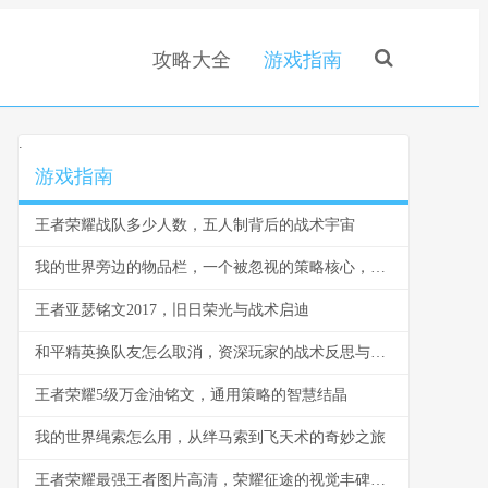
攻略大全
游戏指南
.
游戏指南
王者荣耀战队多少人数，五人制背后的战术宇宙
我的世界旁边的物品栏，一个被忽视的策略核心，副标题，方寸之间的生存与征服之道
王者亚瑟铭文2017，旧日荣光与战术启迪
和平精英换队友怎么取消，资深玩家的战术反思与操作指南
王者荣耀5级万金油铭文，通用策略的智慧结晶
我的世界绳索怎么用，从绊马索到飞天术的奇妙之旅
王者荣耀最强王者图片高清，荣耀征途的视觉丰碑，副标题，铭刻于方寸之间的巅峰印记