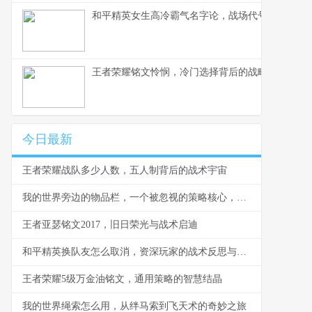
和平精英女生高冷霸气名字论，战场代号与身份构
王者荣耀铭文怜悯，冷门选择背后的战略价值，副
今日最新
王者荣耀战队多少人数，五人制背后的战术宇宙
我的世界旁边的物品栏，一个被忽视的策略核心，副标题，方寸之间的生存与征服之道
王者亚瑟铭文2017，旧日荣光与战术启迪
和平精英换队友怎么取消，资深玩家的战术反思与操作指南
王者荣耀5级万金油铭文，通用策略的智慧结晶
我的世界绳索怎么用，从绊马索到飞天术的奇妙之旅