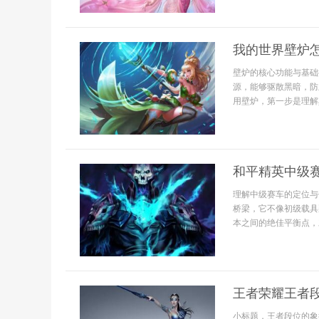
我的世界壁炉
壁炉的核心功能与基础
源，能够驱散黑暗，防
用壁炉，第一步是理解
和平精英中级
理解中级赛车的定位与
桥梁，它不像初级载具
本之间的绝佳平衡点，
王者荣耀王者
小标题，王者段位的象