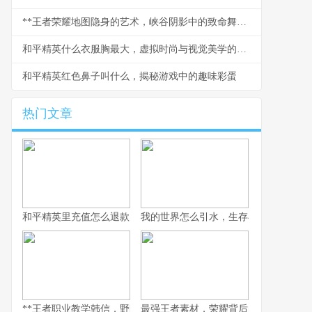
**王者荣耀地图隐身的艺术，峡谷阴影中的致命舞者**
和平精英什么衣服胸最大，虚拟时尚与视觉美学的探讨
和平精英红色鼻子叫什么，揭秘游戏中的趣味彩蛋
热门文章
和平精英里充值怎么退款，资深玩家退款心路历程分享
我的世界怎么引水，生存与创造的水流
**王者职业教学韩信，野区掌控的艺术与节奏核心**
最强王者素材，荣耀背后的孤独与蜕变