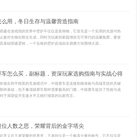
怎么用，冬日生存与温馨营造指南
搭建在游戏我的世界中壁炉不仅仅是装饰物，它首先是一个实用的光源与热
止敌对生物在附近生成，同时为玩家的家园增添无可替代的温馨氛围，要使
其基础搭建逻辑，一个合格的壁炉必须由非易燃方块围绕火源...
赛车怎么买，副标题，资深玩家选购指南与实战心得
价值在和平精英的竞速模式中，中级赛车是连接初级体验与高端竞技的关键
那样基础，也不像顶级赛车那样需要极高的门槛，中级赛车提供了性能与成
对于渴望提升竞速水平又精打细算的玩家而言...
段位人数之思，荣耀背后的金字塔尖
征意义在王者荣耀的世界里，王者段位是一个极具分量的称号，它不仅仅是