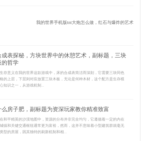
我的世界手机版tnt大炮怎么做，红石与爆炸的艺术
合成表探秘，方块世界中的休憩艺术，副标题，三块
板的哲学
生存意义在我的世界这款游戏中，床的合成表简洁而深刻，它需要三块同色
格的上层，下层则对应放置三块木板，无论是何种木材，这个配方是生存模
知识之一，从游戏机制...
什么房子肥，副标题为资深玩家教你精准致富
在和平精英的沙漠地图中，资源的分布并非完全均匀，它遵循着一定的内在
城镇和关键交通枢纽通常更为富裕，然而，这并不意味着小型建筑群就毫无
类型的房屋，因其独特的刷新机制和相...