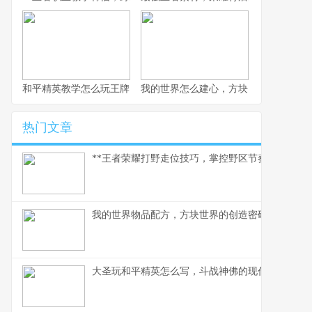
和平精英教学怎么玩王牌，从新手到王牌的实战进阶指南副标题，
我的世界怎么建心，方块间的灵魂共鸣
热门文章
**王者荣耀打野走位技巧，掌控野区节奏的艺术**
我的世界物品配方，方块世界的创造密码，副标题
大圣玩和平精英怎么写，斗战神佛的现代战场生存