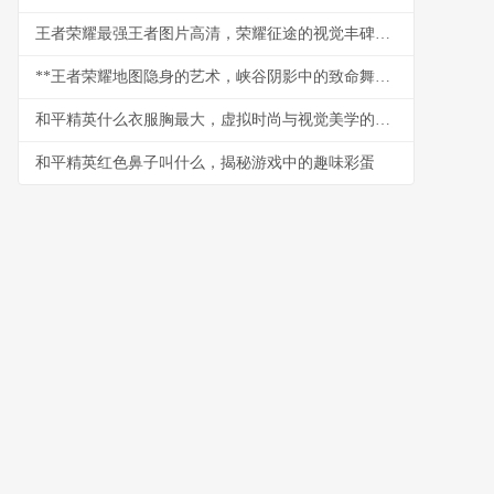
王者荣耀最强王者图片高清，荣耀征途的视觉丰碑，副标题，铭刻于方寸之间的巅峰印记
**王者荣耀地图隐身的艺术，峡谷阴影中的致命舞者**
和平精英什么衣服胸最大，虚拟时尚与视觉美学的探讨
和平精英红色鼻子叫什么，揭秘游戏中的趣味彩蛋