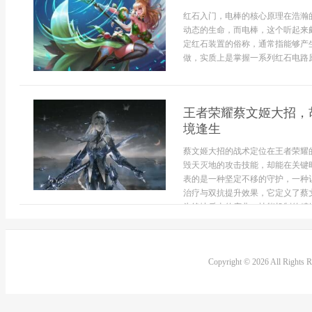
红石入门，电棒的核心原理在浩瀚
动态的生命，而电棒，这个听起来
定红石装置的俗称，通常指能够产
做，实质上是掌握一系列红石电路原
王者荣耀蔡文姬大招，
境逢生
蔡文姬大招的战术定位在王者荣耀
毁天灭地的攻击技能，却能在关键
表的是一种坚定不移的守护，一种
治疗与双抗提升效果，它定义了蔡
为绝地反击的序曲。技能机制的精妙.
Copyright © 2026 All Rights