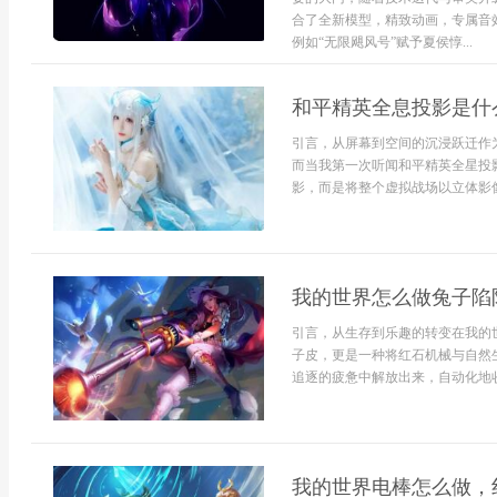
合了全新模型，精致动画，专属音
例如“无限飓风号”赋予夏侯惇...
和平精英全息投影是什
引言，从屏幕到空间的沉浸跃迁作
而当我第一次听闻和平精英全星投
影，而是将整个虚拟战场以立体影像
我的世界怎么做兔子陷
引言，从生存到乐趣的转变在我的
子皮，更是一种将红石机械与自然
追逐的疲惫中解放出来，自动化地收集
我的世界电棒怎么做，