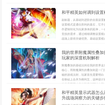
和平精英如何调到设置
副标题，从基础到进阶的全面设置
设置模式是通往胜利的基石，它不
作逻辑转化为玩家身体的延伸，一
竞技的需求，通过精细调整设置模
战场上获得关键优势。基础设置模式的
我的世界附魔属性叠加
玩家的深度机制解析
附魔叠加的基础法则在我的世界这
核心，而附魔属性的叠加则是一门
秘的游戏法则，玩家首先需要明白
在铁砧上合并为锋利五，这种设计
种类且互不冲突的附魔却可以在同一件
和平精英显示武器怎么
升战场洞察力的关键步