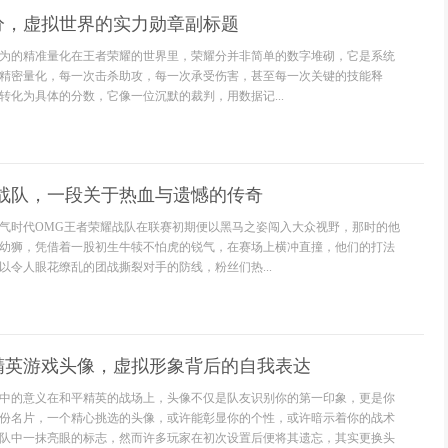
分，虚拟世界的实力勋章副标题
为的精准量化在王者荣耀的世界里，荣耀分并非简单的数字堆砌，它是系统
精密量化，每一次击杀助攻，每一次承受伤害，甚至每一次关键的技能释
转化为具体的分数，它像一位沉默的裁判，用数据记...
耀战队，一段关于热血与遗憾的传奇
气时代OMG王者荣耀战队在联赛初期便以黑马之姿闯入大众视野，那时的他
幼狮，凭借着一股初生牛犊不怕虎的锐气，在赛场上横冲直撞，他们的打法
以令人眼花缭乱的团战撕裂对手的防线，粉丝们热...
精英游戏头像，虚拟形象背后的自我表达
中的意义在和平精英的战场上，头像不仅是队友识别你的第一印象，更是你
份名片，一个精心挑选的头像，或许能彰显你的个性，或许暗示着你的战术
队中一抹亮眼的标志，然而许多玩家在初次设置后便将其遗忘，其实更换头