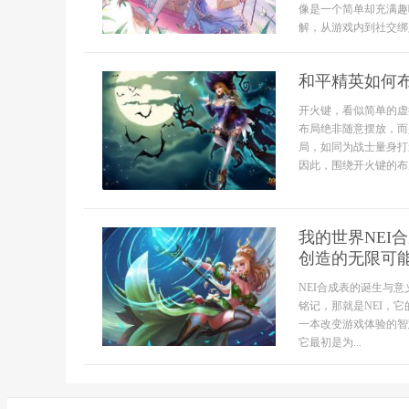
像是一个简单却充满趣
解，从游戏内到社交绑定.
和平精英如何
开火键，看似简单的虚
布局绝非随意摆放，而
局，如同为战士量身打
因此，围绕开火键的布局
我的世界NEI
创造的无限可
NEI合成表的诞生与
铭记，那就是NEI，它的
一本改变游戏体验的智
它最初是为...