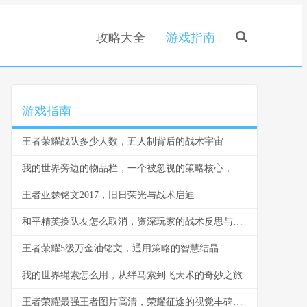
攻略大全
游戏指南
.
游戏指南
王者荣耀战队多少人数，五人制背后的战术宇宙
我的世界旁边的物品栏，一个被忽视的策略核心，副标题，方寸之间的生存与征服之道
王者亚瑟铭文2017，旧日荣光与战术启迪
和平精英换队友怎么取消，资深玩家的战术反思与操作指南
王者荣耀5级万金油铭文，通用策略的智慧结晶
我的世界绳索怎么用，从绊马索到飞天术的奇妙之旅
王者荣耀最强王者图片高清，荣耀征途的视觉丰碑，副标题，铭刻于方寸之间的巅峰印记