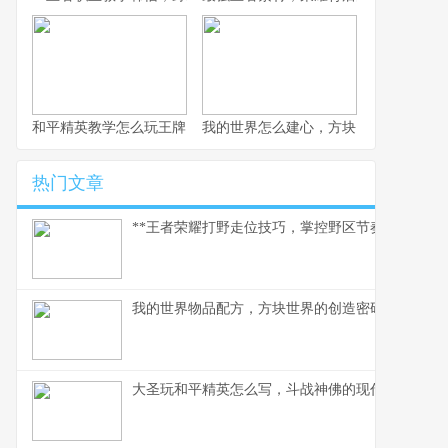
和平精英教学怎么玩王牌，从新手到王牌的实战进阶指南副标题，
我的世界怎么建心，方块间的灵魂共鸣
热门文章
**王者荣耀打野走位技巧，掌控野区节奏的艺术**
我的世界物品配方，方块世界的创造密码，副标题
大圣玩和平精英怎么写，斗战神佛的现代战场生存