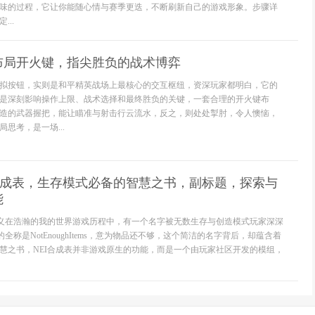
味的过程，它让你能随心情与赛季更迭，不断刷新自己的游戏形象。步骤详
..
布局开火键，指尖胜负的战术博弈
拟按钮，实则是和平精英战场上最核心的交互枢纽，资深玩家都明白，它的
是深刻影响操作上限、战术选择和最终胜负的关键，一套合理的开火键布
造的武器握把，能让瞄准与射击行云流水，反之，则处处掣肘，令人懊恼，
思考，是一场...
合成表，生存模式必备的智慧之书，副标题，探索与
能
意义在浩瀚的我的世界游戏历程中，有一个名字被无数生存与创造模式玩家深深
全称是NotEnoughItems，意为物品还不够，这个简洁的名字背后，却蕴含着
慧之书，NEI合成表并非游戏原生的功能，而是一个由玩家社区开发的模组，