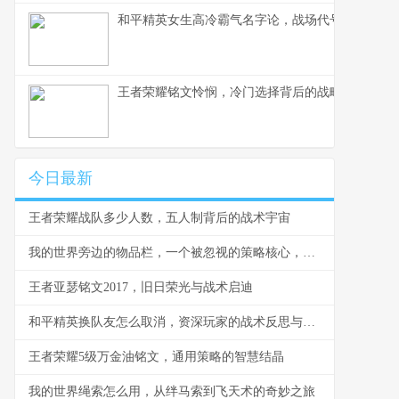
和平精英女生高冷霸气名字论，战场代号与身份构
王者荣耀铭文怜悯，冷门选择背后的战略价值，副
今日最新
王者荣耀战队多少人数，五人制背后的战术宇宙
我的世界旁边的物品栏，一个被忽视的策略核心，副标题，方寸之间的生存与征服之道
王者亚瑟铭文2017，旧日荣光与战术启迪
和平精英换队友怎么取消，资深玩家的战术反思与操作指南
王者荣耀5级万金油铭文，通用策略的智慧结晶
我的世界绳索怎么用，从绊马索到飞天术的奇妙之旅