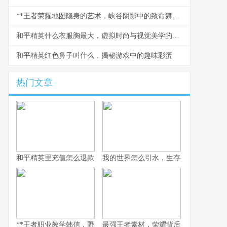
**王者荣耀地图隐身的艺术，峡谷阴影中的致命舞者**
和平精英什么衣服胸最大，虚拟时尚与视觉美学的探讨
和平精英红色鼻子叫什么，揭秘游戏中的趣味彩蛋
热门文章
和平精英里充值怎么退款，资深玩家退款心路历程分享
我的世界怎么引水，生存与创造的水流
**王者职业教学韩信，野区掌控的艺术与节奏核心**
最强王者素材，荣耀背后的孤独与蜕变