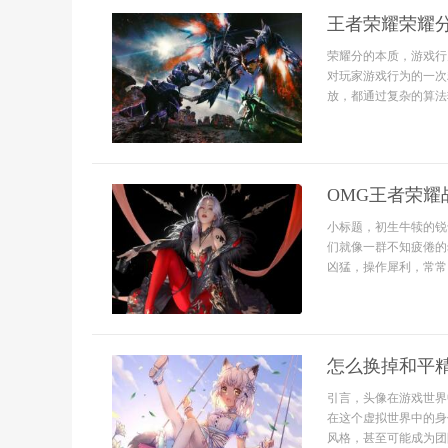
王者荣耀荣耀
荣耀分的本质，游戏行
对玩家游戏行为的一次
放，都通过复杂的算法
OMG王者荣
小标题，初生牛犊的锐
们就像一群不知疲倦的
凶猛，操作犀利，常常
怎么换掉和平
引言，头像在游戏世界
在这个虚拟世界中的身
风格，甚至可能成为团