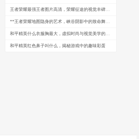
王者荣耀最强王者图片高清，荣耀征途的视觉丰碑，副标题，铭刻于方寸之间的巅峰印记
**王者荣耀地图隐身的艺术，峡谷阴影中的致命舞者**
和平精英什么衣服胸最大，虚拟时尚与视觉美学的探讨
和平精英红色鼻子叫什么，揭秘游戏中的趣味彩蛋