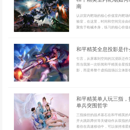
南
认识室内靶场的核心价值室内靶场
验室，在这里，时间和空间完全由
聚焦于枪械本身，练习的核心价值在
和平精英全息投影是什
引言，从屏幕到空间的沉浸跃迁作
而当我第一次听闻和平精英全星投
影，而是将整个虚拟战场以立体影像
和平精英单人玩三指，
单兵突围哲学
三指操控的战术基石在和平精英的
开火跳跃蹲伏等关键动作从双指的
着你在高速移动中，可以保持准星