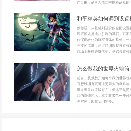
作自由，是单人模式中以寡敌众的底气
和平精英如何调到设置
副标题，从基础到进阶的全面设置
设置模式是通往胜利的基石，它不
作逻辑转化为玩家身体的延伸，一
竞技的需求，通过精细调整设置模
战场上获得关键优势。基础设置模式的
怎么做我的世界火箭筒
前言，从梦想开始每个我的世界玩
否想过拥有更可控更强大的爆炸物
世界里并非原版存在，但这正是游
己的爆炸艺术，本文将带你一步步
弹实体，因此我们需要...