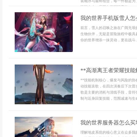
装顺序与最终组合，每一件都是为
跳脱出来，是迈向资深玩家的...
我的世界手机版雪人怎
前言，雪人的召唤之旅在广阔无垠
生物伙伴，无疑是冒险旅程中极具
你的世界增添一抹灵动，更在战斗..
**高渐离王者荣耀技能
**技能机制核心，爆发与风险的协
动技能哀歌，在四次演奏后下次普
歌是主要的消耗与清线手段，音符
制与近身回复技能，范围减速与生命.
我的世界服务器怎么买
理解地皮系统的核心意义在众多我