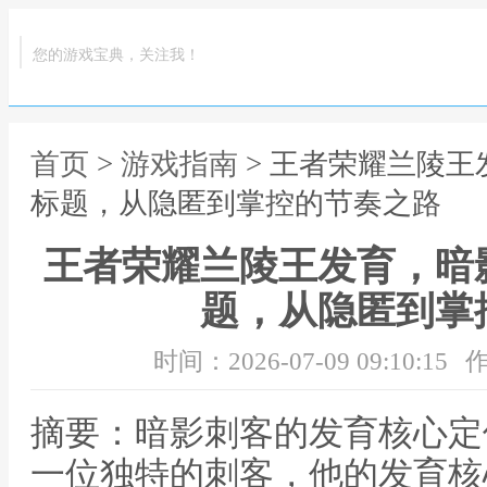
您的游戏宝典，关注我！
首页
>
游戏指南
> 王者荣耀兰陵
标题，从隐匿到掌控的节奏之路
王者荣耀兰陵王发育，暗
题，从隐匿到掌
时间：2026-07-09 09:10:15
作
摘要：暗影刺客的发育核心定
一位独特的刺客，他的发育核