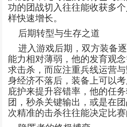
功的团战切入往往能收获多个
样快速增长。
后期转型与生存之道
进入游戏后期，双方装备逐
能力相对薄弱，他的发育观念
求击杀，而应注重兵线运营与
身经济不落后，装备上可以考
庇护来提升容错率，他的任务
团，秒杀关键输出，或是在团
次精准的击杀往往能决定比赛