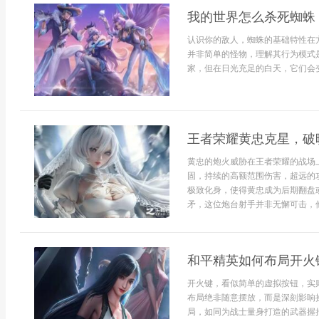
我的世界怎么杀死蜘蛛
认识你的敌人，蜘蛛的基础特性在
并非简单的怪物，理解其行为模式
家，但在日光充足的白天，它们会变
王者荣耀黄忠克星，破
黄忠的炮火威胁在王者荣耀的战场
固，持续的高额范围伤害，超远的
极致化身，使得黄忠成为后期翻盘
矛，这位炮台射手并非无懈可击，他的
和平精英如何布局开火
开火键，看似简单的虚拟按钮，实
布局绝非随意摆放，而是深刻影响
局，如同为战士量身打造的武器握