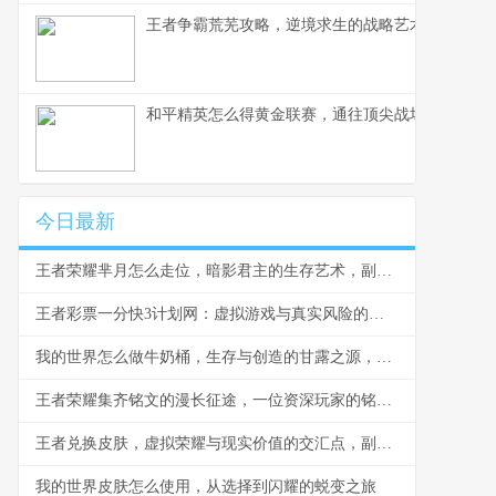
王者争霸荒芜攻略，逆境求生的战略艺术，副标题
和平精英怎么得黄金联赛，通往顶尖战场的荣耀之
今日最新
王者荣耀芈月怎么走位，暗影君主的生存艺术，副标题，穿梭战场的永恒之力
王者彩票一分快3计划网：虚拟游戏与真实风险的边界反思
我的世界怎么做牛奶桶，生存与创造的甘露之源，副标题，从奶牛到桶的田园诗篇
王者荣耀集齐铭文的漫长征途，一位资深玩家的铭文史诗
王者兑换皮肤，虚拟荣耀与现实价值的交汇点，副标题，一场数字情感的华丽冒险
我的世界皮肤怎么使用，从选择到闪耀的蜕变之旅