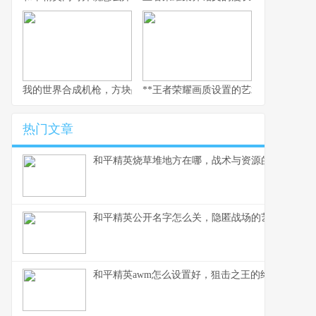
我的世界合成机枪，方块战场火力美学，副标题，当红石科技邂逅
**王者荣耀画质设置的艺术，副标题为
热门文章
和平精英烧草堆地方在哪，战术与资源的深度解析
和平精英公开名字怎么关，隐匿战场的艺术与策略
和平精英awm怎么设置好，狙击之王的终极配置指