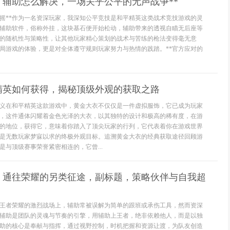
了辅助怎么解决，一场关乎公平的无声战争**
动摇**作为一名资深玩家，我深知公平竞技是和平精英这类战术竞技游戏的灵
辅助软件，俗称外挂，这块基石便开始松动，辅助带来的透视自瞄无后座等
的随机性与策略性，让其他玩家精心策划的战术与苦练的枪法变得毫无意
局游戏的体验，更是对全体遵守规则玩家努力与热情的践踏。**官方应对的
精英如何获得，揭秘顶级外观的获取之路
义在和平精英这款游戏中，黄金大衣不仅仅是一件虚拟服饰，它已成为玩家
，这件通体闪耀着金色光泽的大衣，以其独特的设计和极高的稀有度，在游
的地位，获得它，意味着你踏入了顶尖玩家的行列，它代表着你在游戏世界
是无数玩家梦寐以求的终极外观目标。追溯黄金大衣的经典获取途径回顾游
是与顶级赛事荣誉紧密相连的，它曾...
，通往荣耀的另类征途，副标题，策略伙伴与自我超
王者荣耀的激烈战场上，辅助常被误解为简单的跟班或承伤工具，然而资深
辅助是团队的灵魂与节奏的引擎，用辅助上王者，绝非依赖他人，而是以独
助的核心是奉献与指挥，通过视野控制，时机把握和资源让渡，为队友创造