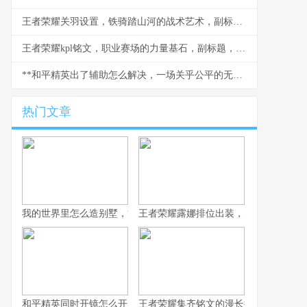
王者荣耀关羽设置，铁骑踏山河的战术艺术，副标题，冲锋陷阵的刀锋意志
王者荣耀kpl铭文，职业赛场的力量基石，副标题，细微之处定胜负乾坤
**和平精英出了辅助怎么解决，一场关乎公平的无声战争**
热门文章
我的世界里怎么造别墅，方块间的诗意栖居
王者荣耀露娜排位出装，月下无限连的
和平精英同时开镜怎么开，高手进阶的战术密钥
王者荣耀集齐铭文的漫长征途，一位资