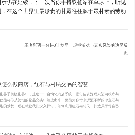
启示仍在延续，下一次当你手持铁桶站在草原上，听见
到，在这个世界里最珍贵的甘露往往源于最朴素的劳动
王者彩票一分快3计划网：虚拟游戏与真实风险的边界反
思
版怎么做商店，红石与村民交易的智慧
世界手机版世界中，建造一个自动化商店系统，是每位资深玩家迈向秩序与
仅能将你从繁琐的物品交换中解放出来，更能为你带来源源不断的绿宝石与
足的梦想，现在就让我们深入探讨，如何利用红石与村民，打造属于你自己