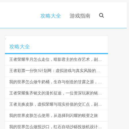
攻略大全
游戏指南
.
攻略大全
王者荣耀芈月怎么走位，暗影君主的生存艺术，副标题，穿梭战场的永恒之力
王者彩票一分快3计划网：虚拟游戏与真实风险的边界反思
我的世界怎么做牛奶桶，生存与创造的甘露之源，副标题，从奶牛到桶的田园诗篇
王者荣耀集齐铭文的漫长征途，一位资深玩家的铭文史诗
王者兑换皮肤，虚拟荣耀与现实价值的交汇点，副标题，一场数字情感的华丽冒险
我的世界皮肤怎么使用，从选择到闪耀的蜕变之旅
我的世界怎么做投沙口，红石自动沙砾投放机设计与实战