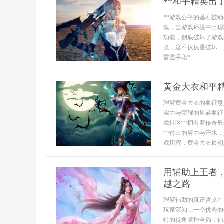
**和平精英出
**游戏公平的基石被
魂，当游戏环境中出现
功能，彻底破坏了游戏
义，这不仅仅是破坏一
雷霆手段*...
黄金大衣和平
理解黄金大衣的象征意
实力与荣耀的显赫象征
戏社区中拥有着传奇般
中付出的努力与汗水，
戏历程，黄金大衣最初
用辅助上王者
越之路
理解辅助的真正含义在
玩家深知，一个优秀的
特的视角掌控全局，辅