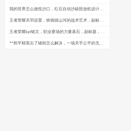
我的世界怎么做投沙口，红石自动沙砾投放机设计与实战
王者荣耀关羽设置，铁骑踏山河的战术艺术，副标题，冲锋陷阵的刀锋意志
王者荣耀kpl铭文，职业赛场的力量基石，副标题，细微之处定胜负乾坤
**和平精英出了辅助怎么解决，一场关乎公平的无声战争**