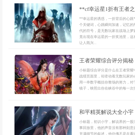
**cf幸运星1折有王
**幸运星的诱惑，一折背后的心跳
个关键词，心跳瞬间加速，记忆的
代的符号，是无数玩家在战场上梦
竟出现在幸运星的一折奖池里，这
让人既兴...
王者荣耀综合评分揭秘
小标题综合评分是什么在王者荣耀
战绩页面里，却牵动着无数玩家的
用一串数字概括你整场的努力，对
镜子，映照出你在峡谷中的每一次抉
和平精英解说大全小宇
小标题，初识小宇，解说界的一股
事回放里，他的声音没有那种刻意
充满细节的叙述，他仿佛不是在看