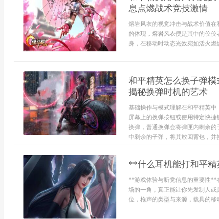
息点燃战术竞技激情
熔岩风衣的视觉冲击与战术价值在
的体现，熔岩风衣便是其中的佼佼
身，在移动时动态光效宛如活火燃烧，
和平精英怎么换子弹模
揭秘换弹时机的艺术
基础操作与模式理解在和平精英中
屏幕上的换弹按钮或使用特定快捷
换弹，普通换弹会将弹匣内剩余的
中剩余的子弹，将其放回背包，并换
**什么耳机能打和平
**游戏体验与听觉信息的重要性*
场的一角，真正能让你先发制人或
位，枪声的类型与来源，载具的移动