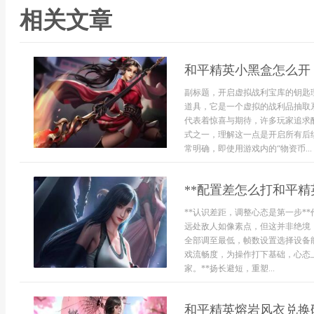
相关文章
和平精英小黑盒怎么开
副标题，开启虚拟战利宝库的钥匙
道具，它是一个虚拟的战利品抽取
代表着惊喜与期待，许多玩家追求
式之一，理解这一点是开启所有后
常明确，即使用游戏内的“物资币...
**配置差怎么打和平精
**认识差距，调整心态是第一步*
远处敌人如像素点，但这并非绝境
全部调至最低，帧数设置选择设备
戏流畅度，为操作打下基础，心态
家。**扬长避短，重塑...
和平精英熔岩风衣兑换