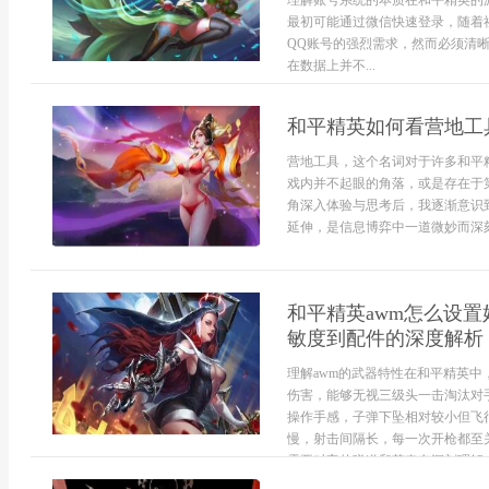
理解账号系统的本质在和平精英的
最初可能通过微信快速登录，随着
QQ账号的强烈需求，然而必须清
在数据上并不...
和平精英如何看营地工
营地工具，这个名词对于许多和平
戏内并不起眼的角落，或是存在于
角深入体验与思考后，我逐渐意识
延伸，是信息博弈中一道微妙而深刻的
和平精英awm怎么设
敏度到配件的深度解析
理解awm的武器特性在和平精英中
伤害，能够无视三级头一击淘汰对
操作手感，子弹下坠相对较小但飞
慢，射击间隔长，每一次开枪都至
需要对它的弹道和节奏有深刻理解，才