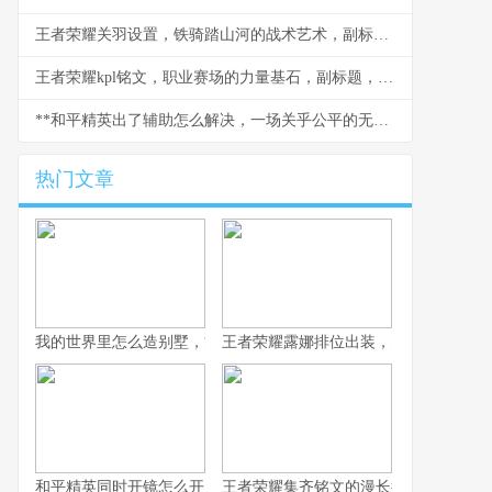
王者荣耀关羽设置，铁骑踏山河的战术艺术，副标题，冲锋陷阵的刀锋意志
王者荣耀kpl铭文，职业赛场的力量基石，副标题，细微之处定胜负乾坤
**和平精英出了辅助怎么解决，一场关乎公平的无声战争**
热门文章
我的世界里怎么造别墅，方块间的诗意栖居
王者荣耀露娜排位出装，月下无限连的
和平精英同时开镜怎么开，高手进阶的战术密钥
王者荣耀集齐铭文的漫长征途，一位资