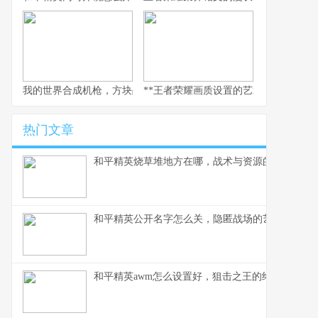
我的世界合成机枪，方块战场火力美学，副标题，当红石科技邂逅
**王者荣耀画质设置的艺术，副标题为
热门文章
和平精英烧草堆地方在哪，战术与资源的深度解析
和平精英公开名字怎么关，隐匿战场的艺术与策略
和平精英awm怎么设置好，狙击之王的终极配置指