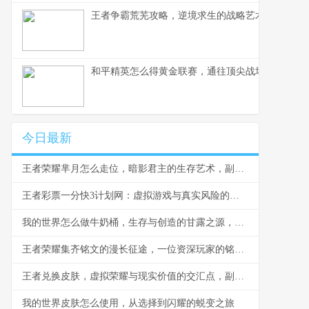
王者争霸荒芜攻略，逆境求生的战略艺术，副标题
和平精英怎么得黄金联赛，通往顶尖战场的荣耀之
今日最新
王者荣耀芈月怎么走位，暗影君主的生存艺术，副标题，穿梭战场的永恒之力
王者彩票一分快3计划网：虚拟游戏与真实风险的边界反思
我的世界怎么做牛奶桶，生存与创造的甘露之源，副标题，从奶牛到桶的田园诗篇
王者荣耀集齐铭文的漫长征途，一位资深玩家的铭文史诗
王者兑换皮肤，虚拟荣耀与现实价值的交汇点，副标题，一场数字情感的华丽冒险
我的世界皮肤怎么使用，从选择到闪耀的蜕变之旅