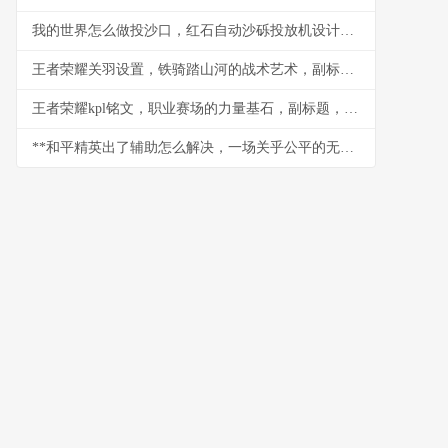
我的世界怎么做投沙口，红石自动沙砾投放机设计与实战
王者荣耀关羽设置，铁骑踏山河的战术艺术，副标题，冲锋陷阵的刀锋意志
王者荣耀kpl铭文，职业赛场的力量基石，副标题，细微之处定胜负乾坤
**和平精英出了辅助怎么解决，一场关乎公平的无声战争**