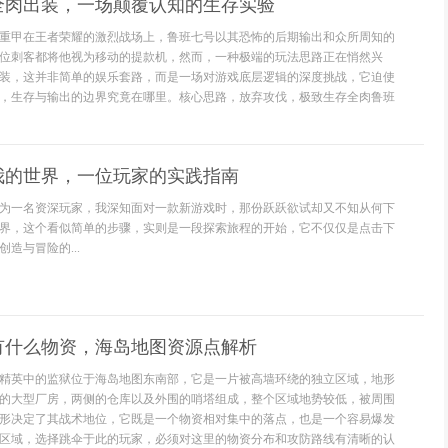
全肉出装，一场颠覆认知的生存实验
重甲在王者荣耀的激烈战场上，鲁班七号以其恐怖的后期输出和众所周知的
位刺客都将他视为移动的提款机，然而，一种极端的玩法思路正在悄然兴
装，这并非简单的娱乐套路，而是一场对游戏底层逻辑的深度挑战，它迫使
，生存与输出的边界究竟在哪里。核心思路，放弃攻伐，极致生存全肉鲁班
我的世界，一位玩家的实践指南
为一名资深玩家，我深知面对一款新游戏时，那份跃跃欲试却又不知从何下
界，这个看似简单的步骤，实则是一段探索旅程的开始，它不仅仅是点击下
造与冒险的...
有什么物资，海岛地图资源点解析
精英中的监狱位于海岛地图东南部，它是一片被高墙环绕的独立区域，地形
的大型厂房，两侧的仓库以及外围的哨塔组成，整个区域地势较低，被周围
形决定了其战术地位，它既是一个物资相对集中的落点，也是一个容易爆发
区域，选择跳伞于此的玩家，必须对这里的物资分布和攻防路线有清晰的认