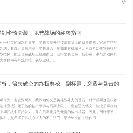
析
得到坐骑套装，驰骋战场的终极指南
和平精英的游戏世界里，坐骑套装并非传统意义上的载具皮肤，它通常指的
外观，其设计灵感来源于坐骑形态，例如带有机械马元素或奇幻生物特征的
型拉风，能让你在战场上脱颖而出，获得坐骑套装，核心在于参与游戏内的
大多数稀有外观的唯一获取途径。...
解析，箭矢破空的终极奥秘，副标题，穿透与暴击的
考作为一名资深玩家，我深知铭文是英雄战斗力的基石，对于后羿这位依赖
选择直接决定了他的输出节奏与后期上限，一套合适的铭文，能让后羿在前
中期团战中开始发力，并在后期化身为无情的输出机器，因此，围绕穿透，
体系，是发挥后羿核心潜力的不二法门。穿透铭文的关键作用...