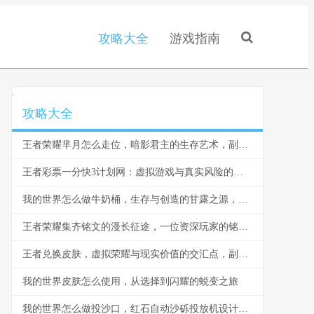
攻略大全
游戏指南
.
攻略大全
王者荣耀芈月怎么走位，暗影君主的生存艺术，副标题，穿梭战场的永恒之力
王者彩票一分快3计划网：虚拟游戏与真实风险的边界反思
我的世界怎么做牛奶桶，生存与创造的甘露之源，副标题，从奶牛到桶的田园诗篇
王者荣耀集齐铭文的漫长征途，一位资深玩家的铭文史诗
王者兑换皮肤，虚拟荣耀与现实价值的交汇点，副标题，一场数字情感的华丽冒险
我的世界皮肤怎么使用，从选择到闪耀的蜕变之旅
我的世界怎么做投沙口，红石自动沙砾投放机设计与实战