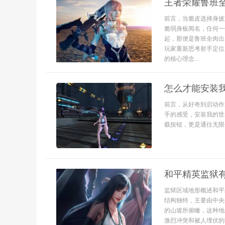
王者荣耀鲁班
前言，当脆皮选择身披
脆弱身板闻名，任何一
起，那便是鲁班全肉出
玩家重新思考射手定位
的核心理念...
怎么才能安装
前言，从好奇到启动作
手的感受，安装我的世
载按钮，更是通往无限创
和平精英监狱
监狱区域地形概述和平
结构独特，主要由中央
的山坡所俯瞰，这种地
激烈冲突和被人埋伏的