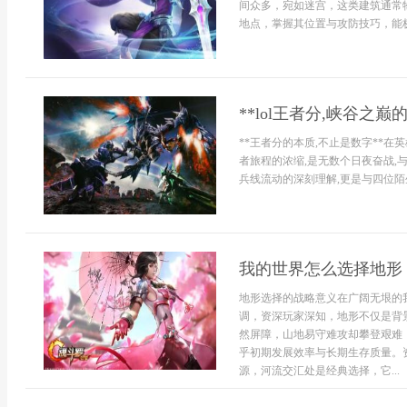
间众多，宛如迷宫，这类建筑通常
地点，掌握其位置与攻防技巧，能极
**lol王者分,峡谷之
**王者分的本质,不止是数字**
者旅程的浓缩,是无数个日夜奋战,
兵线流动的深刻理解,更是与四位陌生
我的世界怎么选择地形
地形选择的战略意义在广阔无垠的
调，资深玩家深知，地形不仅是背
然屏障，山地易守难攻却攀登艰难
乎初期发展效率与长期生存质量。
源，河流交汇处是经典选择，它...