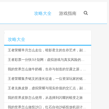
攻略大全
游戏指南
.
攻略大全
王者荣耀芈月怎么走位，暗影君主的生存艺术，副标题，穿梭战场的永恒之力
王者彩票一分快3计划网：虚拟游戏与真实风险的边界反思
我的世界怎么做牛奶桶，生存与创造的甘露之源，副标题，从奶牛到桶的田园诗篇
王者荣耀集齐铭文的漫长征途，一位资深玩家的铭文史诗
王者兑换皮肤，虚拟荣耀与现实价值的交汇点，副标题，一场数字情感的华丽冒险
我的世界皮肤怎么使用，从选择到闪耀的蜕变之旅
我的世界怎么做投沙口，红石自动沙砾投放机设计与实战