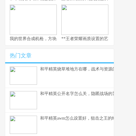
我的世界合成机枪，方块战场火力美学，副标题，当红石科技邂逅
**王者荣耀画质设置的艺术，副标题为
热门文章
和平精英烧草堆地方在哪，战术与资源的深度解析
和平精英公开名字怎么关，隐匿战场的艺术与策略
和平精英awm怎么设置好，狙击之王的终极配置指