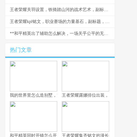
王者荣耀关羽设置，铁骑踏山河的战术艺术，副标题，冲锋陷阵的刀锋意志
王者荣耀kpl铭文，职业赛场的力量基石，副标题，细微之处定胜负乾坤
**和平精英出了辅助怎么解决，一场关乎公平的无声战争**
热门文章
我的世界里怎么造别墅，方块间的诗意栖居
王者荣耀露娜排位出装，月下无限连的
和平精英同时开镜怎么开，高手进阶的战术密钥
王者荣耀集齐铭文的漫长征途，一位资