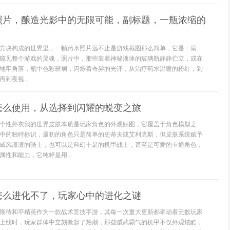
照片，酿造光影中的无限可能，副标题，一瓶浓缩的
方块构成的世界里，一帧药水照片远不止是游戏截图那么简单，它是一扇
窥见整个游戏的灵魂，照片中，那些装着神秘液体的玻璃瓶静静伫立，或在
地牢角落，瓶中色彩斑斓，闪烁着奇异的光泽，从治疗药水温暖的粉红，到
到夜视...
怎么使用，从选择到闪耀的蜕变之旅
个性外衣我的世界皮肤本质是玩家角色的外观贴图，它覆盖于角色模型之
中的独特标识，最初的角色只是简单的史蒂夫或艾利克斯，但皮肤系统赋予
威风凛凛的骑士，也可以是科幻十足的机甲战士，甚至是可爱的卡通角色，
性和能力，它纯粹是用...
怎么进化不了，玩家心中的进化之谜
期待和平精英作为一款战术竞技手游，其每一次重大更新都牵动着无数玩家
上线时，玩家群体中立刻掀起了热潮，那些威武霸气的机甲不仅外观炫酷，