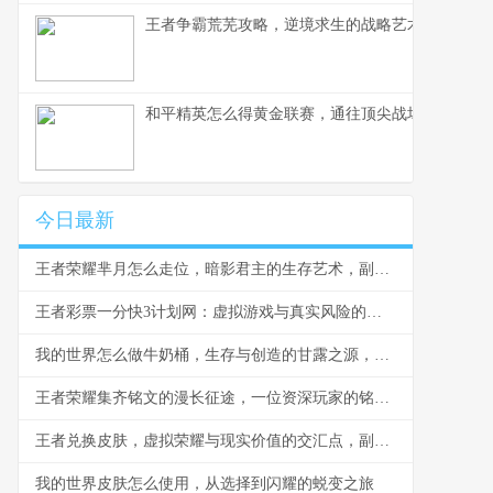
王者争霸荒芜攻略，逆境求生的战略艺术，副标题
和平精英怎么得黄金联赛，通往顶尖战场的荣耀之
今日最新
王者荣耀芈月怎么走位，暗影君主的生存艺术，副标题，穿梭战场的永恒之力
王者彩票一分快3计划网：虚拟游戏与真实风险的边界反思
我的世界怎么做牛奶桶，生存与创造的甘露之源，副标题，从奶牛到桶的田园诗篇
王者荣耀集齐铭文的漫长征途，一位资深玩家的铭文史诗
王者兑换皮肤，虚拟荣耀与现实价值的交汇点，副标题，一场数字情感的华丽冒险
我的世界皮肤怎么使用，从选择到闪耀的蜕变之旅