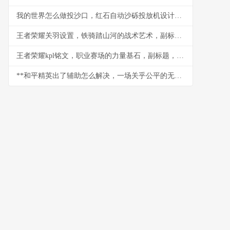
我的世界怎么做投沙口，红石自动沙砾投放机设计与实战
王者荣耀关羽设置，铁骑踏山河的战术艺术，副标题，冲锋陷阵的刀锋意志
王者荣耀kpl铭文，职业赛场的力量基石，副标题，细微之处定胜负乾坤
**和平精英出了辅助怎么解决，一场关乎公平的无声战争**