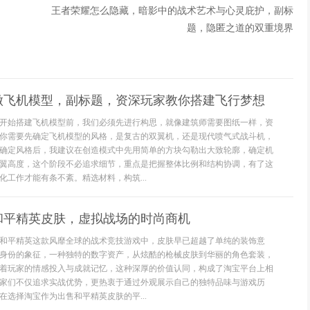
王者荣耀怎么隐藏，暗影中的战术艺术与心灵庇护，副标
题，隐匿之道的双重境界
做飞机模型，副标题，资深玩家教你搭建飞行梦想
开始搭建飞机模型前，我们必须先进行构思，就像建筑师需要图纸一样，资
你需要先确定飞机模型的风格，是复古的双翼机，还是现代喷气式战斗机，
确定风格后，我建议在创造模式中先用简单的方块勾勒出大致轮廓，确定机
翼高度，这个阶段不必追求细节，重点是把握整体比例和结构协调，有了这
化工作才能有条不紊。精选材料，构筑...
和平精英皮肤，虚拟战场的时尚商机
和平精英这款风靡全球的战术竞技游戏中，皮肤早已超越了单纯的装饰意
身份的象征，一种独特的数字资产，从炫酷的枪械皮肤到华丽的角色套装，
着玩家的情感投入与成就记忆，这种深厚的价值认同，构成了淘宝平台上相
家们不仅追求实战优势，更热衷于通过外观展示自己的独特品味与游戏历
在选择淘宝作为出售和平精英皮肤的平...