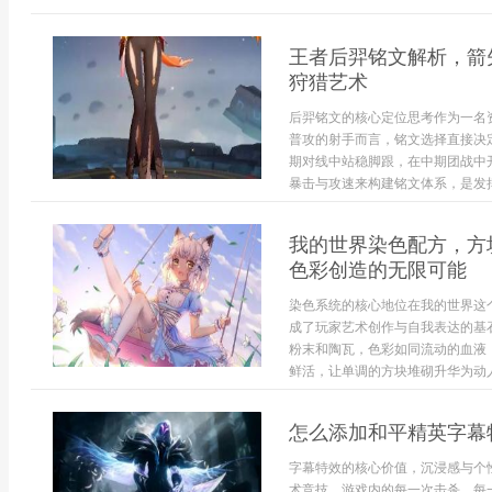
王者后羿铭文解析，箭
狩猎艺术
后羿铭文的核心定位思考作为一名
普攻的射手而言，铭文选择直接决
期对线中站稳脚跟，在中期团战中
暴击与攻速来构建铭文体系，是发挥
我的世界染色配方，方
色彩创造的无限可能
染色系统的核心地位在我的世界这
成了玩家艺术创作与自我表达的基
粉末和陶瓦，色彩如同流动的血液
鲜活，让单调的方块堆砌升华为动人
怎么添加和平精英字幕
字幕特效的核心价值，沉浸感与个
术竞技，游戏内的每一次击杀，每