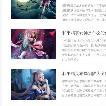
滑翔尾翼的战术价值认知在和平精
滑翔机的操控体验与战术可能性，
灵敏，空中转向也更为稳定，这为
提供了物理基础，理解这一点，是追
和平精英女神是什么段
小标题，女神标签与段位迷思在和
精致的游戏角色外观，酷炫的时装
将目光投向竞技实力的核心标尺，
统根据玩家在多人竞技中生存，击
此，和平精...
和平精英布局陷阱大全
陷阱布局核心思路在和平精英中，
在于心智博弈，布局陷阱便是将战
移动路径，心理状态和战术需求，
家具备超越当前交火的全局视野。房