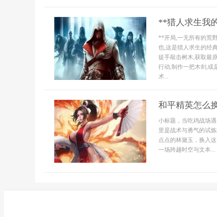
**猎人求生我
**开局,一无所有的荒
也,这是猎人求生的经典
徒手敲击树木,获取最
行动,制作一把木剑,或
术...
和平精英怎么
小标题，当吃鸡战场遇
里是战术与勇气的试炼
点点的林黛玉，换入这
一场跨越时空与文本...