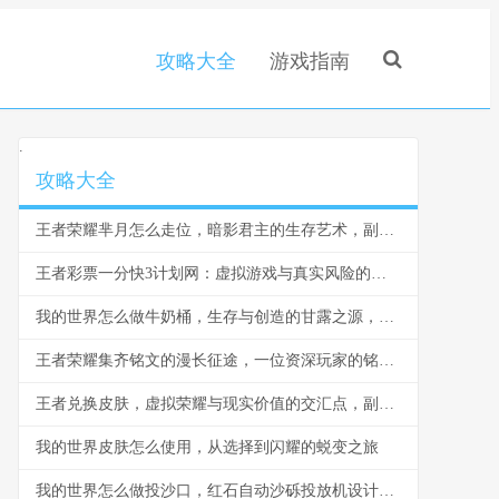
攻略大全
游戏指南
.
攻略大全
王者荣耀芈月怎么走位，暗影君主的生存艺术，副标题，穿梭战场的永恒之力
王者彩票一分快3计划网：虚拟游戏与真实风险的边界反思
我的世界怎么做牛奶桶，生存与创造的甘露之源，副标题，从奶牛到桶的田园诗篇
王者荣耀集齐铭文的漫长征途，一位资深玩家的铭文史诗
王者兑换皮肤，虚拟荣耀与现实价值的交汇点，副标题，一场数字情感的华丽冒险
我的世界皮肤怎么使用，从选择到闪耀的蜕变之旅
我的世界怎么做投沙口，红石自动沙砾投放机设计与实战