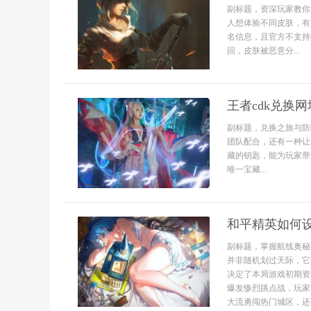
副标题，资深玩家教你
人想体验不同皮肤，有
名信息，且官方不支持
回，皮肤被恶意分...
王者cdk兑换
副标题，兑换之旅与防
团队配合，还有一种让
藏的钥匙，能为玩家带
唯一宝藏...
和平精英如何
副标题，掌握航线奥秘
并非随机划过天际，它
决定了本局游戏初期资
爆发惨烈跳点战，玩家
大流勇闯热门城区，还..