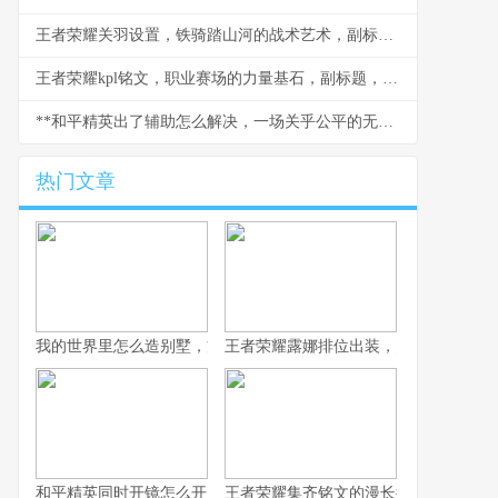
王者荣耀关羽设置，铁骑踏山河的战术艺术，副标题，冲锋陷阵的刀锋意志
王者荣耀kpl铭文，职业赛场的力量基石，副标题，细微之处定胜负乾坤
**和平精英出了辅助怎么解决，一场关乎公平的无声战争**
热门文章
我的世界里怎么造别墅，方块间的诗意栖居
王者荣耀露娜排位出装，月下无限连的
和平精英同时开镜怎么开，高手进阶的战术密钥
王者荣耀集齐铭文的漫长征途，一位资