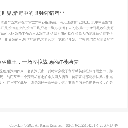
的世界,荒野中的孤独狩猎者**
野求生**当意识在方块世界中苏醒,眼前只有无边森林与远处山峦,手中空空如
开局,没有庇护所,没有工具,只有一颗必须活下去的心,第一步永远是收集资源,
原始的木块,制作工作台与木制工具,这是文明的起点,但猎人的灵魂催促着更快
是一把简陋的弓,狩猎的旅程,其实从这一刻就已开始。**狩猎,与自然博弈的艺
换林黛玉，一场虚拟战场的红楼绮梦
见红楼深闺作为一名资深玩家，我时常穿梭于和平精英的枪林弹雨之中，那
场，然而某天一个荒诞却有趣的念头闯入脑海，倘若要将那弱柳扶风，泪光
片生存竞技的战场，该是怎样一番光景，这并非简单的角色皮肤替换，而是
Copyright © 2026 All Rights Reserved.
京ICP备2025134201号-25
XML地图