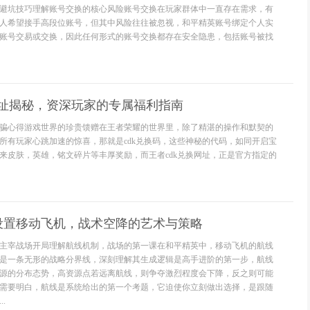
避坑技巧理解账号交换的核心风险账号交换在玩家群体中一直存在需求，有
人希望接手高段位账号，但其中风险往往被忽视，和平精英账号绑定个人实
账号交易或交换，因此任何形式的账号交换都存在安全隐患，包括账号被找
网址揭秘，资深玩家的专属福利指南
骗心得游戏世界的珍贵馈赠在王者荣耀的世界里，除了精湛的操作和默契的
所有玩家心跳加速的惊喜，那就是cdk兑换码，这些神秘的代码，如同开启宝
来皮肤，英雄，铭文碎片等丰厚奖励，而王者cdk兑换网址，正是官方指定的
设置移动飞机，战术空降的艺术与策略
主宰战场开局理解航线机制，战场的第一课在和平精英中，移动飞机的航线
是一条无形的战略分界线，深刻理解其生成逻辑是高手进阶的第一步，航线
源的分布态势，高资源点若远离航线，则争夺激烈程度会下降，反之则可能
需要明白，航线是系统给出的第一个考题，它迫使你立刻做出选择，是跟随
.