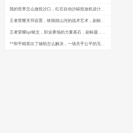
我的世界怎么做投沙口，红石自动沙砾投放机设计与实战
王者荣耀关羽设置，铁骑踏山河的战术艺术，副标题，冲锋陷阵的刀锋意志
王者荣耀kpl铭文，职业赛场的力量基石，副标题，细微之处定胜负乾坤
**和平精英出了辅助怎么解决，一场关乎公平的无声战争**