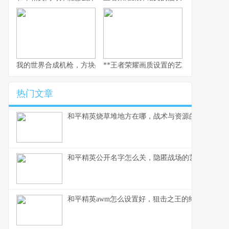
我的世界合成机枪，方块战场火力美学，副标题，当红石科技邂逅
**王者荣耀画质设置的艺术，副标题为
热门文章
和平精英烧草堆地方在哪，战术与资源的深度解析
和平精英公开名字怎么关，隐匿战场的艺术与策略
和平精英awm怎么设置好，狙击之王的终极配置指