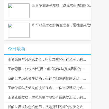
王者争霸荒芜攻略，逆境求生的战略艺术，副标题
和平精英怎么得黄金联赛，通往顶尖战场的荣耀之
今日最新
王者荣耀芈月怎么走位，暗影君主的生存艺术，副标题，穿梭战场的永恒之力
王者彩票一分快3计划网：虚拟游戏与真实风险的边界反思
我的世界怎么做牛奶桶，生存与创造的甘露之源，副标题，从奶牛到桶的田园诗篇
王者荣耀集齐铭文的漫长征途，一位资深玩家的铭文史诗
王者兑换皮肤，虚拟荣耀与现实价值的交汇点，副标题，一场数字情感的华丽冒险
我的世界皮肤怎么使用，从选择到闪耀的蜕变之旅