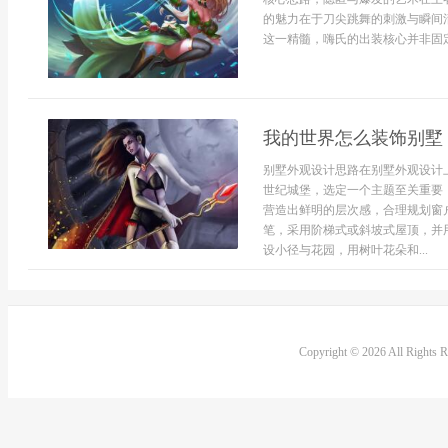
的魅力在于刀尖跳舞的刺激与瞬间
这一精髓，嗨氏的出装核心并非固定
我的世界怎么装饰别墅
别墅外观设计思路在别墅外观设计
世纪城堡，选定一个主题至关重要
营造出鲜明的层次感，合理规划窗
笔，采用阶梯式或斜坡式屋顶，并
设小径与花园，用树叶花朵和...
Copyright © 2026 All Rights