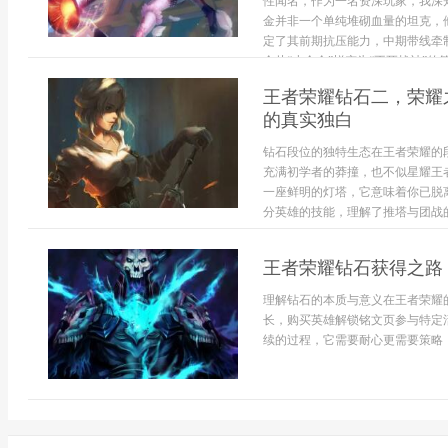
性闻名，作为一名资深玩家，我深
金并非一个单纯堆砌血量的坦克，
定了其前期抗压能力，中期带线牵
金从“小金金”蜕变为“不死战神”的第
王者荣耀钻石二，荣耀
的真实独白
钻石段位的独特生态在王者荣耀的
充满初学者的莽撞，也不似星耀王
一座鲜明的灯塔，它意味着你已脱
分英雄的技能，理解了推塔与团战的
王者荣耀钻石获得之路
理解钻石的本质与意义在王者荣耀
长，购买英雄解锁铭文页参与特定
续的过程，它需要耐心更需要策略，