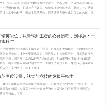
文明飞跃在浩瀚无垠的我的世界方块宇宙中，生存是每一位冒险者最初且永
一个恐惧的夜晚，面对初升的朝阳，饥饿感便会悄然袭来，此时，一片待开
待埋入土中的种子，便是希望的开端，而将这份希望转化为现实的关键，正
.
和平精英段位，从青铜到王者的心路历程，副标题：一
旅程**
界的懵懂探索**刚接触和平精英时，我是一名纯粹的青铜玩家，那时的我对游
随意选择地点，搜刮物资漫无目的，遭遇敌人时常惊慌失措，屏幕迅速变灰
感到气馁，因为每一次失败都带来新的认识，我逐渐明白地图结构的重要
搭配，尝试理解安全区收缩的节奏，青铜段位虽然低级，却是我积累游戏常
未经开垦的土壤，埋下了我成...
精英画质设置，视觉与竞技的终极平衡术
，我深知画质设置绝非简单的视觉偏好，它直接关系到战场信息的获取，反
终胜负的归属，今天我将分享一套被誉为史上最强的和平精英画质设置方
最高特效，而是...