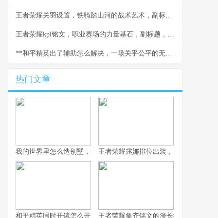
王者荣耀关羽设置，铁骑踏山河的战术艺术，副标题，冲锋陷阵的刀锋意志
王者荣耀kpl铭文，职业赛场的力量基石，副标题，细微之处定胜负乾坤
**和平精英出了辅助怎么解决，一场关乎公平的无声战争**
热门文章
我的世界里怎么造别墅，方块间的诗意栖居
王者荣耀露娜排位出装，月下无限连的
和平精英同时开镜怎么开，高手进阶的战术密钥
王者荣耀集齐铭文的漫长征途，一位资