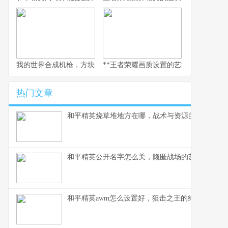
我的世界合成机枪，方块战场火力美学，副标题，当红石科技邂逅
**王者荣耀画质设置的艺术，副标题为
热门文章
和平精英烧草堆地方在哪，战术与资源的深度解析
和平精英公开名字怎么关，隐匿战场的艺术与策略
和平精英awm怎么设置好，狙击之王的终极配置指