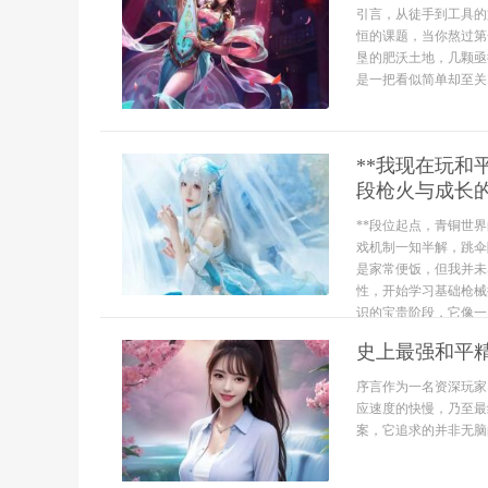
引言，从徒手到工具的
恒的课题，当你熬过第
垦的肥沃土地，几颗亟
是一把看似简单却至关..
**我现在玩
段枪火与成长的
**段位起点，青铜世
戏机制一知半解，跳伞
是家常便饭，但我并未
性，开始学习基础枪械
识的宝贵阶段，它像一片
史上最强和平
序言作为一名资深玩家
应速度的快慢，乃至最
案，它追求的并非无脑的