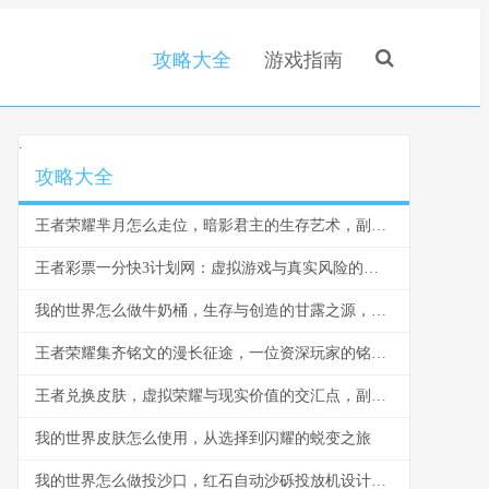
攻略大全
游戏指南
.
攻略大全
王者荣耀芈月怎么走位，暗影君主的生存艺术，副标题，穿梭战场的永恒之力
王者彩票一分快3计划网：虚拟游戏与真实风险的边界反思
我的世界怎么做牛奶桶，生存与创造的甘露之源，副标题，从奶牛到桶的田园诗篇
王者荣耀集齐铭文的漫长征途，一位资深玩家的铭文史诗
王者兑换皮肤，虚拟荣耀与现实价值的交汇点，副标题，一场数字情感的华丽冒险
我的世界皮肤怎么使用，从选择到闪耀的蜕变之旅
我的世界怎么做投沙口，红石自动沙砾投放机设计与实战