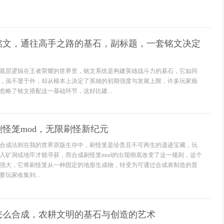
铭文，通往高手之路的基石，副标题，一套铭文决定
底层逻辑在王者荣耀的世界里，铭文系统是构建英雄战斗力的基石，它如同
，虽不显于外，却从根本上决定了英雄的初期强度与发展上限，许多玩家痴
忽略了铭文搭配这一基础环节，这好比建...
怪笼mod，无限刷怪新纪元
合成法则在我的世界原版生存中，刷怪笼是珍贵且不可再生的遗迹宝藏，玩
入矿洞或地牢才能寻获，而合成刷怪笼mod的出现彻底改变了这一规则，这个
强大，它将刷怪笼从一种固定的地形生成物，转变为可通过合成表制造的普
玩家收集到...
怎么合成，农耕文明的基石与创造的艺术