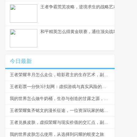
王者争霸荒芜攻略，逆境求生的战略艺术，副标题
和平精英怎么得黄金联赛，通往顶尖战场的荣耀之
今日最新
王者荣耀芈月怎么走位，暗影君主的生存艺术，副标题，穿梭战场的永恒之力
王者彩票一分快3计划网：虚拟游戏与真实风险的边界反思
我的世界怎么做牛奶桶，生存与创造的甘露之源，副标题，从奶牛到桶的田园诗篇
王者荣耀集齐铭文的漫长征途，一位资深玩家的铭文史诗
王者兑换皮肤，虚拟荣耀与现实价值的交汇点，副标题，一场数字情感的华丽冒险
我的世界皮肤怎么使用，从选择到闪耀的蜕变之旅