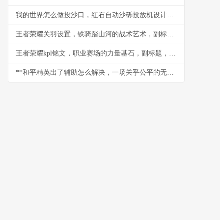
我的世界怎么做投沙口，红石自动沙砾投放机设计与实战
王者荣耀关羽设置，铁骑踏山河的战术艺术，副标题，冲锋陷阵的刀锋意志
王者荣耀kpl铭文，职业赛场的力量基石，副标题，细微之处定胜负乾坤
**和平精英出了辅助怎么解决，一场关乎公平的无声战争**