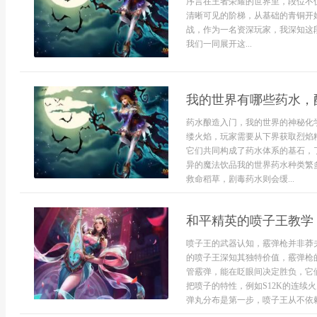
序言在王者荣耀的世界里，段位不
清晰可见的阶梯，从基础的青铜开
战，作为一名资深玩家，我深知这
我们一同展开这...
我的世界有哪些药水，
药水酿造入门，我的世界的神秘化
缕火焰，玩家需要从下界获取烈焰
它们共同构成了药水体系的基石，
异的魔法饮品我的世界药水种类繁
救命稻草，剧毒药水则会缓...
和平精英的喷子王教学
喷子王的武器认知，霰弹枪并非莽
的喷子王深知其独特价值，霰弹枪的
管霰弹，能在眨眼间决定胜负，它
把喷子的特性，例如S12K的连续
弹丸分布是第一步，喷子王从不依赖运