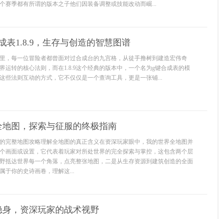
个赛季都有所谓的版本之子他们因装备调整或技能改动而崛...
成表1.8.9，生存与创造的智慧图谱
里，每一位冒险者都曾面对过合成台的九宫格，从徒手撸树到建造宏伟奇
界运转的核心法则，而在1.8.9这个经典的版本中，一个名为g键合成表的模
这些法则互动的方式，它不仅仅是一个查询工具，更是一张铺...
全地图，探索与征服的终极指南
的完整地图攻略理解全地图的真正含义在资深玩家眼中，我的世界全地图并
个画面或设置，它代表着玩家对所处世界的完全探索与掌控，这包含两个层
野抵达世界每一个角落，点亮整张地图，二是从生存资源到建筑创造的全面
于你的史诗画卷，理解这...
隐身，资深玩家的战术视野