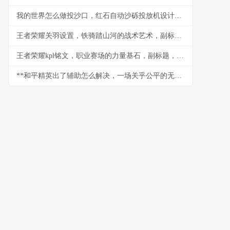
我的世界怎么做投沙口，红石自动沙砾投放机设计与实战
王者荣耀关羽设置，铁骑踏山河的战术艺术，副标题，冲锋陷阵的刀锋意志
王者荣耀kpl铭文，职业赛场的力量基石，副标题，细微之处定胜负乾坤
**和平精英出了辅助怎么解决，一场关乎公平的无声战争**