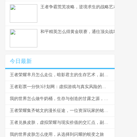
王者争霸荒芜攻略，逆境求生的战略艺术，副标题
和平精英怎么得黄金联赛，通往顶尖战场的荣耀之
今日最新
王者荣耀芈月怎么走位，暗影君主的生存艺术，副标题，穿梭战场的永恒之力
王者彩票一分快3计划网：虚拟游戏与真实风险的边界反思
我的世界怎么做牛奶桶，生存与创造的甘露之源，副标题，从奶牛到桶的田园诗篇
王者荣耀集齐铭文的漫长征途，一位资深玩家的铭文史诗
王者兑换皮肤，虚拟荣耀与现实价值的交汇点，副标题，一场数字情感的华丽冒险
我的世界皮肤怎么使用，从选择到闪耀的蜕变之旅