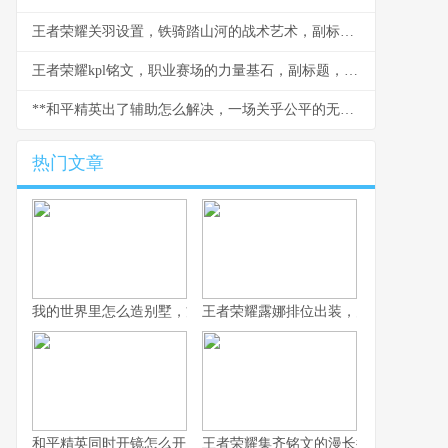
王者荣耀关羽设置，铁骑踏山河的战术艺术，副标题，冲锋陷阵的刀锋意志
王者荣耀kpl铭文，职业赛场的力量基石，副标题，细微之处定胜负乾坤
**和平精英出了辅助怎么解决，一场关乎公平的无声战争**
热门文章
我的世界里怎么造别墅，方块间的诗意栖居
王者荣耀露娜排位出装，月下无限连的
和平精英同时开镜怎么开，高手进阶的战术密钥
王者荣耀集齐铭文的漫长征途，一位资