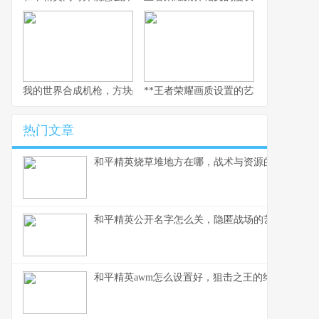
我的世界合成机枪，方块战场火力美学，副标题，当红石科技邂逅
**王者荣耀画质设置的艺术，副标题为
热门文章
和平精英烧草堆地方在哪，战术与资源的深度解析
和平精英公开名字怎么关，隐匿战场的艺术与策略
和平精英awm怎么设置好，狙击之王的终极配置指