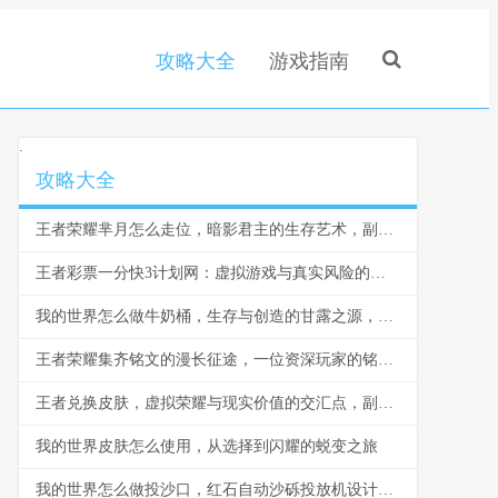
攻略大全
游戏指南
.
攻略大全
王者荣耀芈月怎么走位，暗影君主的生存艺术，副标题，穿梭战场的永恒之力
王者彩票一分快3计划网：虚拟游戏与真实风险的边界反思
我的世界怎么做牛奶桶，生存与创造的甘露之源，副标题，从奶牛到桶的田园诗篇
王者荣耀集齐铭文的漫长征途，一位资深玩家的铭文史诗
王者兑换皮肤，虚拟荣耀与现实价值的交汇点，副标题，一场数字情感的华丽冒险
我的世界皮肤怎么使用，从选择到闪耀的蜕变之旅
我的世界怎么做投沙口，红石自动沙砾投放机设计与实战