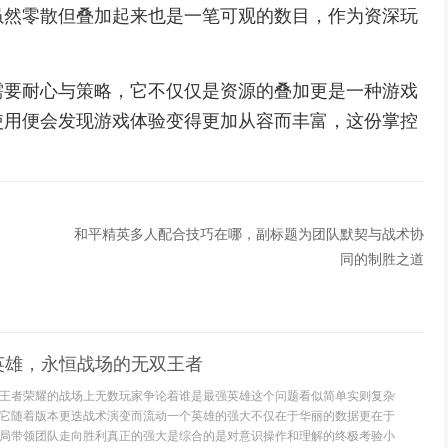
虽然零散但叠加起来也是一笔可观的数目，作为资深玩
需要耐心与策略，它不仅仅是资源的叠加更是一种游戏
使用便会发现游戏体验变得更加从容而丰富，这份掌控
。
和平精英多人配合技巧在哪，副标题为团队默契与战术协
同的制胜之道
英雄，永恒战场的无双王者
王者荣耀的战场上无数玩家争论着谁是最强英雄这个问题看似简单实则复杂
它随着版本更迭战术演变而流动一个英雄的强大不仅在于华丽的数据更在于
局带领团队走向胜利真正的强大是综合的是对意识操作和理解的终极考验小