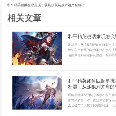
和平精英蹦蹦在哪里买，载具获取与战术运用全解析
相关文章
和平精英说话难听怎么
副标题，从愤怒到行动的玩家自省
深知和平精英的魅力不仅在于枪法
谐的声音刺破这份沉浸感，粗鄙的辱
和平精英如何匹配单挑
标题，从孤狼到并肩的
理解单挑匹配的核心诉求在和平精
家对高质量一对一竞技体验的深层
度切磋与个人技术的极限锤炼，玩家