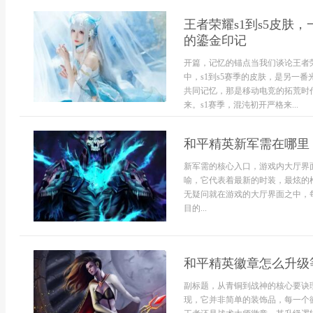
王者荣耀s1到s5皮肤
的鎏金印记
开篇，记忆的锚点当我们谈论王者
中，s1到s5赛季的皮肤，是另一
共同记忆，那是移动电竞的拓荒时
来。s1赛季，混沌初开严格来...
和平精英新军需在哪里
新军需的核心入口，游戏内大厅界
喻，它代表着最新的时装，最炫的
无疑问就在游戏的大厅界面之中，
目的...
和平精英徽章怎么升级
副标题，从青铜到战神的核心要诀
现，它并非简单的装饰品，每一个